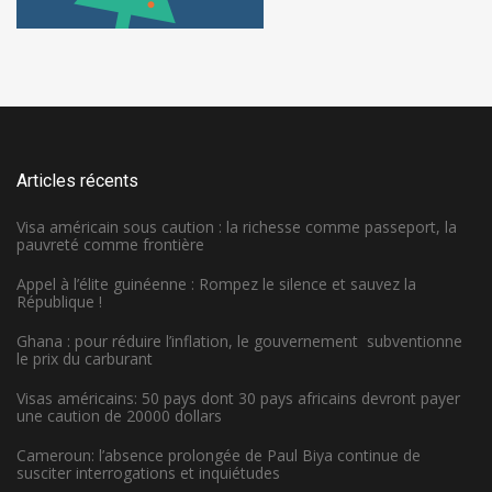
Articles récents
Visa américain sous caution : la richesse comme passeport, la
pauvreté comme frontière
Appel à l’élite guinéenne : Rompez le silence et sauvez la
République !
Ghana : pour réduire l’inflation, le gouvernement subventionne
le prix du carburant
Visas américains: 50 pays dont 30 pays africains devront payer
une caution de 20000 dollars
Cameroun: l’absence prolongée de Paul Biya continue de
susciter interrogations et inquiétudes