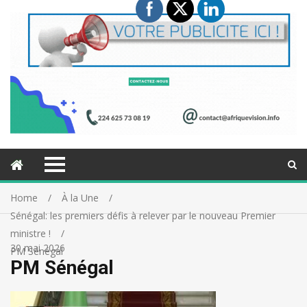
Home
À la Une
Sénégal: les premiers défis à relever par le nouveau Premier
ministre !
30 mai 2026
PM Sénégal
PM Sénégal