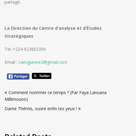
partagé.
La Direction du Centre d’analyse et d’Études
Stratégiques
Tel :+224 623662390
Email :
caesguinee2@gmail.com
Navigation
Comment nommer ce temps ? (Par Faya Lansana
de
Millimouno)
l’article
Dame Thémis, ouvre enfin tes yeux !