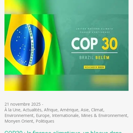
21 novembre 2025
-
À la Une
,
Actualités
,
Afrique
,
Amérique
,
Asie
,
Climat
,
Environnement
,
Europe
,
Internationale
,
Mines & Environnement
,
Monyen Orient
,
Politiques