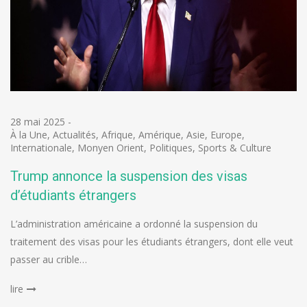
28 mai 2025
-
À la Une
,
Actualités
,
Afrique
,
Amérique
,
Asie
,
Europe
,
Internationale
,
Monyen Orient
,
Politiques
,
Sports & Culture
Trump annonce la suspension des visas
d’étudiants étrangers
L’administration américaine a ordonné la suspension du
traitement des visas pour les étudiants étrangers, dont elle veut
passer au crible…
lire