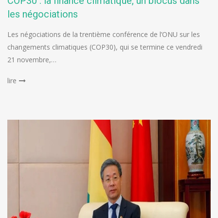
COP30 : la finance climatique, un blocus dans
les négociations
Les négociations de la trentième conférence de l’ONU sur les
changements climatiques (COP30), qui se termine ce vendredi
21 novembre,…
lire