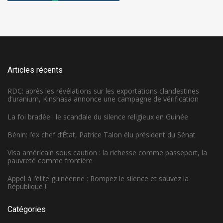
Articles récents
RDC: après les révélations sur les exportations clandestines
d’uranium, Kinshasa annonce une campagne de vérification
La foi bradée : le scandale du silence religieux en Guinée
Bénin: l’ex chef d’État, Patrice Talon élu président du Sénat
Visa américain sous caution : la richesse comme passeport, la
pauvreté comme frontière
Appel à l’élite guinéenne : Rompez le silence et sauvez la
République !
Catégories