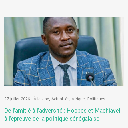
27 juillet 2026
-
À la Une
,
Actualités
,
Afrique
,
Politiques
De l’amitié à l’adversité : Hobbes et Machiavel
à l’épreuve de la politique sénégalaise