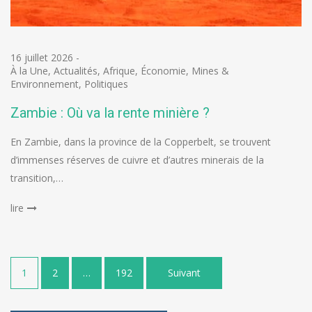
16 juillet 2026
-
À la Une
,
Actualités
,
Afrique
,
Économie
,
Mines &
Environnement
,
Politiques
Zambie : Où va la rente minière ?
En Zambie, dans la province de la Copperbelt, se trouvent
d’immenses réserves de cuivre et d’autres minerais de la
transition,…
lire
Pagination
1
2
…
192
Suivant
des