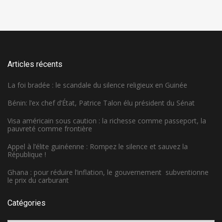
Articles récents
La foi bradée : le scandale du silence religieux en Guinée
Bénin: l’ex chef d’État, Patrice Talon élu président du Sénat
Visa américain sous caution : la richesse comme passeport, la
pauvreté comme frontière
Appel à l’élite guinéenne : Rompez le silence et sauvez la
République !
Ghana : pour réduire l’inflation, le gouvernement subventionne
le prix du carburant
Catégories