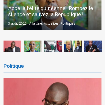
Ghana : pour réduire l’inflation, le
gouvernement subventionne le prix
du carburant
4 août 2026 -
À la Une
,
Actualités
,
Politiques
Politique