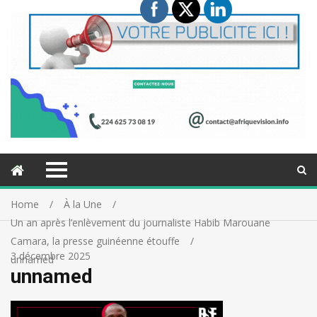
Home
À la Une
Un an après l’enlèvement du journaliste Habib Marouane
Camara, la presse guinéenne étouffe
3 décembre 2025
unnamed
unnamed