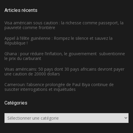
Articles récents
Visa américain sous caution : la richesse comme passeport, la
pauvreté comme frontière
Appel à l’élite guinéenne : Rompez le silence et sauvez la
République !
Ghana : pour réduire l’inflation, le gouvernement subventionne
le prix du carburant
Visas américains: 50 pays dont 30 pays africains devront payer
une caution de 20000 dollars
Cameroun: l’absence prolongée de Paul Biya continue de
susciter interrogations et inquiétudes
Catégories
Catégories