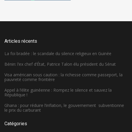
Articles récents
La foi bradée : le scandale du silence religieux en Guinée
Bénin: l’ex chef d’État, Patrice Talon élu président du Sénat
Visa américain sous caution : la richesse comme passeport, la
pauvreté comme frontière
Appel à l’élite guinéenne : Rompez le silence et sauvez la
République !
Ghana : pour réduire l’inflation, le gouvernement subventionne
le prix du carburant
Catégories