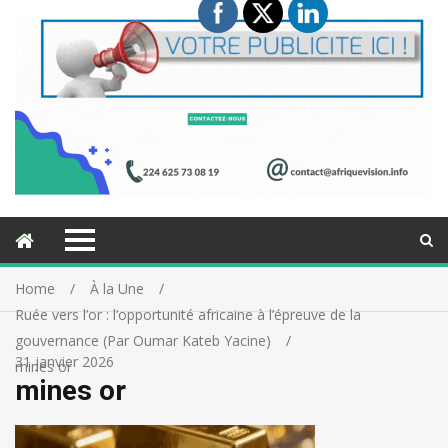
Home
À la Une
Ruée vers l’or : l’opportunité africaine à l’épreuve de la
gouvernance (Par Oumar Kateb Yacine)
31 janvier 2026
mines or
mines or