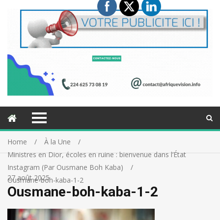
Home
À la Une
Ministres en Dior, écoles en ruine : bienvenue dans l’État
Instagram (Par Ousmane Boh Kaba)
27 août 2025
Ousmane-boh-kaba-1-2
Ousmane-boh-kaba-1-2