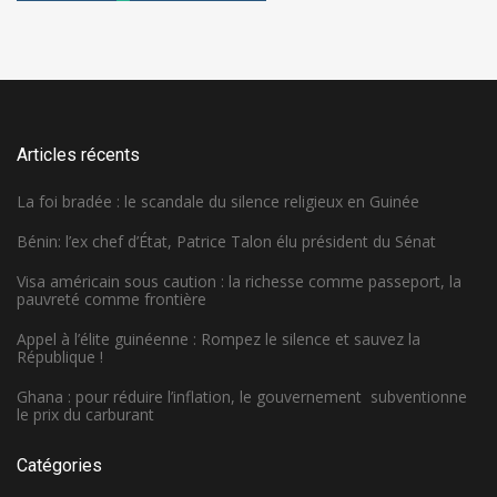
Articles récents
La foi bradée : le scandale du silence religieux en Guinée
Bénin: l’ex chef d’État, Patrice Talon élu président du Sénat
Visa américain sous caution : la richesse comme passeport, la
pauvreté comme frontière
Appel à l’élite guinéenne : Rompez le silence et sauvez la
République !
Ghana : pour réduire l’inflation, le gouvernement subventionne
le prix du carburant
Catégories