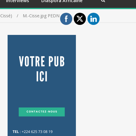
Interviews
Diaspora Africaine
Cissé)
M.-Cisse.jpg PEDN