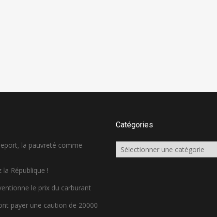
Catégories
sseport, la pauvreté comme
Catégories
 la République !
ventionne le prix du carburant
ront payer une caution de 20000