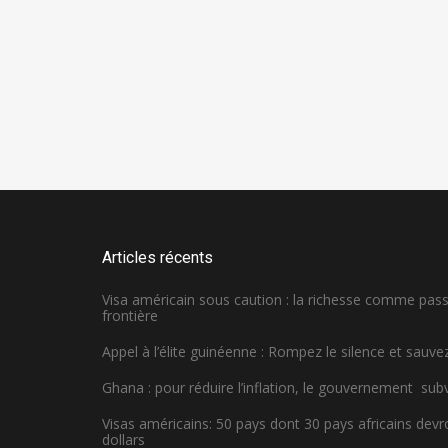
Articles récents
Visa américain sous caution : la richesse comme pa
frontière
Appel à l’élite guinéenne : Rompez le silence et sauvez
Ghana : pour réduire l’inflation, le gouvernement sub
Visas américains: 50 pays dont 30 pays africains dev
dollars