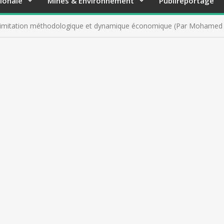
ionale
Mines & Environnement
Publireportage
 limitation méthodologique et dynamique économique (Par Mohamed 