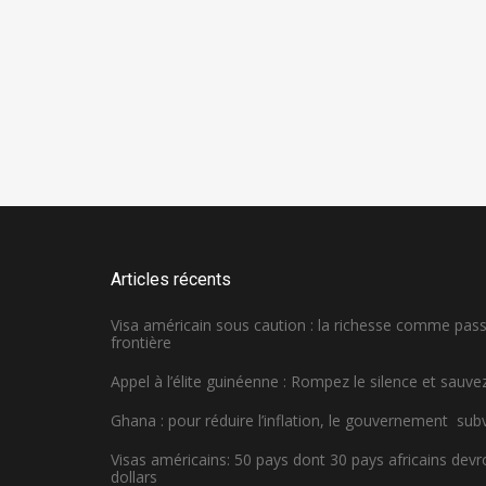
Articles récents
Visa américain sous caution : la richesse comme pa
frontière
Appel à l’élite guinéenne : Rompez le silence et sauvez
Ghana : pour réduire l’inflation, le gouvernement sub
Visas américains: 50 pays dont 30 pays africains dev
dollars