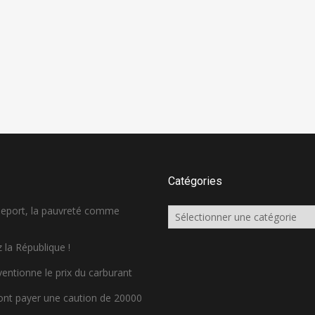
Catégories
sseport, la pauvreté comme
Catégories
 la République !
ventionne le prix du carburant
ront payer une caution de 20000