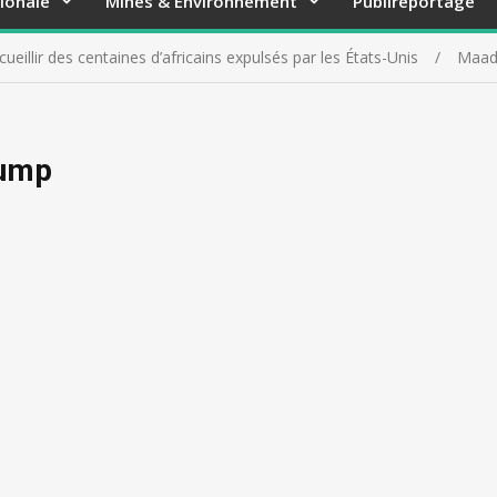
ionale
Mines & Environnement
Publireportage
eillir des centaines d’africains expulsés par les États-Unis
Maad
rump