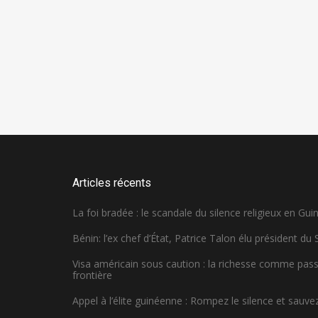
Articles récents
La foi bradée : le scandale du silence religieux en Gui
Bénin: l’ex chef d’État, Patrice Talon élu président du
Visa américain sous caution : la richesse comme pa
frontière
Appel à l’élite guinéenne : Rompez le silence et sauvez