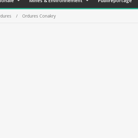
ionale
Mines & Environnement
Publireportage
rdures
Ordures Conakry