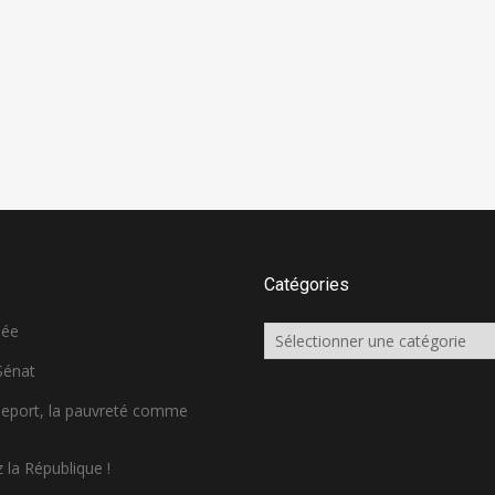
Catégories
née
Catégories
 Sénat
sseport, la pauvreté comme
 la République !