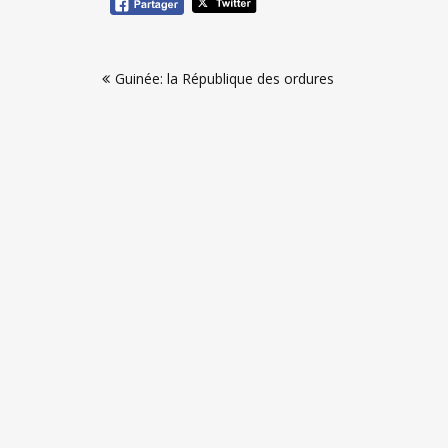
Navigation
Guinée: la République des ordures
de
l’article