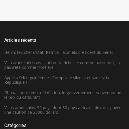
Articles récents
Bénin: l’ex chef d’État, Patrice Talon élu président du Sénat
Visa américain sous caution : la richesse comme passeport, la
pauvreté comme frontière
Appel à l’élite guinéenne : Rompez le silence et sauvez la
République !
Ghana : pour réduire l’inflation, le gouvernement subventionne
le prix du carburant
Visas américains: 50 pays dont 30 pays africains devront payer
une caution de 20000 dollars
Catégories