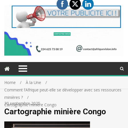
Home
À la Une
Comment l’Afrique peut-elle se développer avec ses ressources
minières ?
30 septembre 2025
Cartographie minière Congo
Cartographie minière Congo