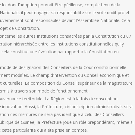
oi dont l’adoption pourrait être périlleuse, compte tenu de la
Nationale, il peut engager sa responsabilité sur le vote dudit projet
Gouvernement sont responsables devant l’Assemblée Nationale. Cela
ojet de Constitution.
concerne les autres Institutions consacrées par la Constitution du 07
ation hiérarchisée entre les Institutions constitutionnelles qui y
s cela constitue une évolution par rapport à la Constitution en
 le mode de désignation des Conseillers de la Cour constitutionnelle
uement modifiés. Le champ d’intervention du Conseil économique et
t culturelles. La composition du Conseil supérieur de la magistrature
ffermis à travers son mode de fonctionnement.
uvernance territoriale. La Région est à la fois circonscription
e innovation. Aussi, la Préfecture, circonscription administrative, sera
tion des membres ne sera pas identique à celui des Conseillers
blique de Guinée, la Préfecture joue un rôle prépondérant, même si
st cette particularité qui a été prise en compte.