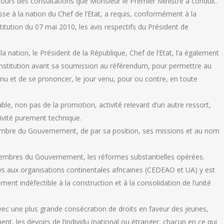
cours des consultations que Monsieur le Premier Ministre a conduit.
sse à la nation du Chef de l’Etat, a requis, conformément à la
itution du 07 mai 2010, les avis respectifs du Président de
 nation, le Président de la République, Chef de l’Etat, l’a également
onstitution avant sa soumission au référendum, pour permettre au
nu et de se prononcer, le jour venu, pour ou contre, en toute
able, non pas de la promotion, activité relevant d’un autre ressort,
tivité purement technique.
membre du Gouvernement, de par sa position, ses missions et au nom
s membres du Gouvernement, les réformes substantielles opérées.
ys aux organisations continentales africaines (CEDEAO et UA) y est
nt indéfectible à la construction et à la consolidation de l’unité
i avec une plus grande consécration de droits en faveur des jeunes,
t, les devoirs de l’individu (national ou étranger, chacun en ce qui