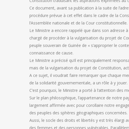
Constitution traduisant les aspirations exprimées au 
Ce document, avant sa publication à la suite de l’adre
procédure prévue à cet effet dans le cadre de la Const
l’Assemblée nationale et de la Cour constitutionnelle.
Le Ministre a encore rappelé que dans son adresse à la
chargé de procéder à la vulgarisation du projet de C
peuple souverain de Guinée de « s’approprier le conte
connaissance de cause.
Le Ministre a précisé qu’il est principalement respons
mais de la vulgarisation du projet de Constitution, ac
A ce sujet, il voudrait faire remarquer que chaque 
de la solidarité gouvernementale, a un rôle à y jouer.
C’est pourquoi, le Ministre a porté à l’attention de
Sur le plan philosophique, l’appartenance de notre pa
largement affirmée avec pour corollaire notre engageme
des peuples des sphères géographiques concernées.
Aussi, le socle des droits et libertés y est très élarg
des femmes et des personnes vulnérables. Parallèlemen