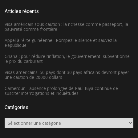
Articles récents
Visa américain sous caution : la richesse comme passeport, la
pauvreté comme frontière
Appel à l’élite guinéenne : Rompez le silence et sauvez la
République !
Ghana : pour réduire l’inflation, le gouvernement subventionne
le prix du carburant
Visas américains: 50 pays dont 30 pays africains devront payer
une caution de 20000 dollars
Cameroun: l’absence prolongée de Paul Biya continue de
susciter interrogations et inquiétudes
Catégories
Catégories