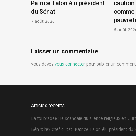
x en
Patrice Talon élu président
caution 
du Sénat
comme p
pauvret
7 août 2026
6 août 202
Laisser un commentaire
Vous devez
vous connecter
pour publier un commenta
Articles récents
La foi bradée : le scandale du silence religieux en Gui
Bénin: l’ex chef d’État, Patrice Talon élu président du