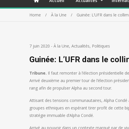
Accueil
Actualités
Internat
Home
À la Une
Guinée: L’UFR dans le colli
7 juin 2020
-
À la Une
,
Actualités
,
Politiques
Guinée: L’UFR dans le coll
Tribune.
Il faut remonter à l’élection présidentielle
Arrivé deuxième au premier tour de l’élection présiden
rang afin de propulser Alpha au second tour.
Attisant des tensions communautaires, Alpha Condé a 
groupes ethniques en espérant tirer profit de cette bip
stratégie immuable d’Alpha Condé.
Arrivé au pouvoir dans un contexte marqué par de v