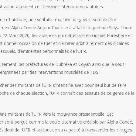
ant volontairement ces tensions intercommunautaires.
mme d’habitude, une véritable machine de guerre semble être
me d’Alpha Condé Aujourd’hui vise à affaiblir le parti de Sidya Touré.
u 22 Mars 2020, les violences qui ont éclaté en Guinée Forestière et
 donné l’occasion de tuer et d’arrêter arbitrairement des dizaines
squels, d’éminentes personnalités de l’UFR.
récisément, les préfectures de Dubréka et Coyah ainsi que la sous-
 entrainées par des interventions musclées de FDS.
r des militants de l’UFR s’intensifie avec pour seul but de faire
approche de chaque élection, l’UFR connaît des assauts de ce genre de la
ins militants de l’UFR vers la mouvance présidentielle. Cet
er sont perçus comme la seule alternative crédible par Alpha Condé,
résident de l’UFR et surtout de sa capacité à transcender les clivages