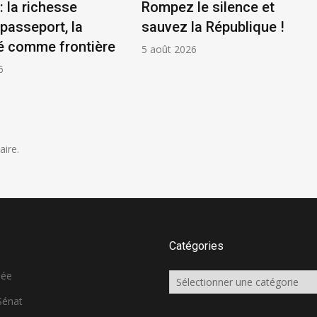
: la richesse
Rompez le silence et
asseport, la
sauvez la République !
é comme frontière
5 août 2026
6
ire.
Catégories
née
Catégories
 Sénat