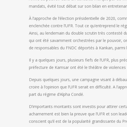
mandats, évité tout débat sur son bilan en entreten
À l’approche de l’élection présidentielle de 2020, co
enclenchée contre l’UFR. Tout ce qu’entreprend le régi
Ainsi, au lendemain du double scrutin très contesté d
qui ont été savamment orchestrées par le pouvoir, ont
de responsables du FNDC déportés à Kankan, parmi le
Il y a quelques jours, plusieurs fiefs de l’UFR, plus p
préfecture de Kamsar ont été le théâtre de violences
Depuis quelques jours, une campagne visant à débauche
croire à l’opinion que l’UFR serait en difficulté. A l’
part du régime d’Alpha Condé.
D’importants montants sont investis pour attirer certa
acharnement est bien la preuve que l’UFR et son lead
conscient qu’il est de la popularité grandissante du P