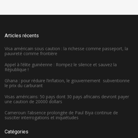
Articles récents
Visa américain sous caution : la richesse comme passeport, la
pauvreté comme frontière
Appel à l’élite guinéenne : Rompez le silence et sauvez la
République !
Ghana : pour réduire l’inflation, le gouvernement subventionne
le prix du carburant
Visas américains: 50 pays dont 30 pays africains devront payer
une caution de 20000 dollars
Cameroun: l’absence prolongée de Paul Biya continue de
susciter interrogations et inquiétudes
Catégories