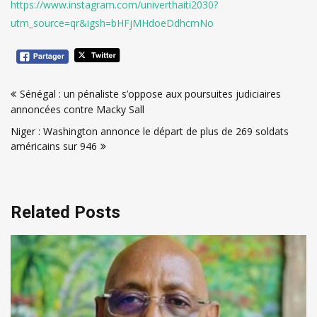
https://www.instagram.com/univerthaiti2030?
utm_source=qr&igsh=bHFjMHdoeDdhcmNo
Navigation
Sénégal : un pénaliste s’oppose aux poursuites judiciaires
de
annoncées contre Macky Sall
l’article
Niger : Washington annonce le départ de plus de 269 soldats
américains sur 946
Related Posts