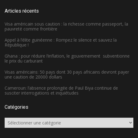
Articles récents
Visa américain sous caution : la richesse comme passeport, la
pauvreté comme frontière
Appel à l’élite guinéenne : Rompez le silence et sauvez la
République !
Ghana : pour réduire l’inflation, le gouvernement subventionne
le prix du carburant
Visas américains: 50 pays dont 30 pays africains devront payer
une caution de 20000 dollars
Cameroun: l’absence prolongée de Paul Biya continue de
susciter interrogations et inquiétudes
Catégories
Catégories