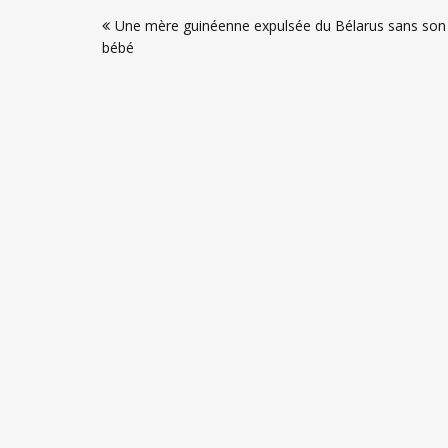
Navigation
Une mère guinéenne expulsée du Bélarus sans son
de
bébé
l’article