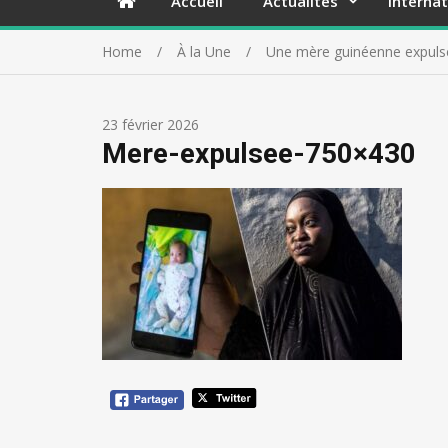
Accueil
Actualités
Internat
Home
À la Une
Une mère guinéenne expuls
23 février 2026
Mere-expulsee-750×430