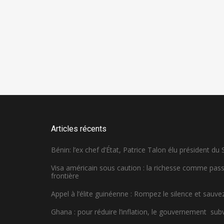
Articles récents
Bénin: l’ex chef d’État, Patrice Talon élu président du
Visa américain sous caution : la richesse comme pa
frontière
Appel à l’élite guinéenne : Rompez le silence et sauvez
Ghana : pour réduire l’inflation, le gouvernement sub