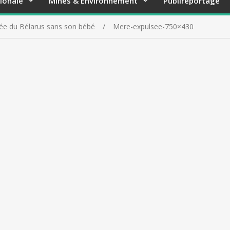
ionale
Mines & Environnement
Publireportage
ée du Bélarus sans son bébé
Mere-expulsee-750×430