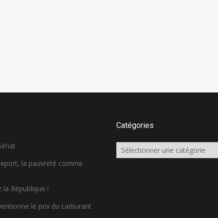
Catégories
 Sénat
Catégories
sseport, la pauvreté comme
 la République !
ventionne le prix du carburant