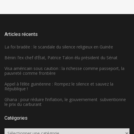
Articles récents
La foi bradée : le scandale du silence religieux en Guinée
Bénin: l’ex chef d’État, Patrice Talon élu président du Sénat
Visa américain sous caution : la richesse comme passeport, la
pauvreté comme frontière
Appel à l’élite guinéenne : Rompez le silence et sauvez la
République !
Ghana : pour réduire l’inflation, le gouvernement subventionne
le prix du carburant
Catégories
Catégories