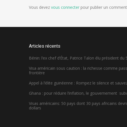
Vous devez
vous connecter
pour publier un commenta
Articles récents
Bénin: l’ex chef d’État, Patrice Talon élu président du
Visa américain sous caution : la richesse comme pa
frontière
Appel à l’élite guinéenne : Rompez le silence et sauvez
Ghana : pour réduire l’inflation, le gouvernement sub
Visas américains: 50 pays dont 30 pays africains dev
dollars