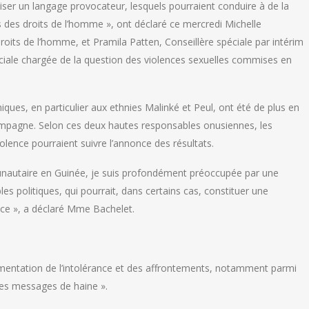
tiliser un langage provocateur, lesquels pourraient conduire à de la
ons des droits de l’homme », ont déclaré ce mercredi Michelle
its de l’homme, et Pramila Patten, Conseillère spéciale par intérim
ciale chargée de la question des violences sexuelles commises en
hniques, en particulier aux ethnies Malinké et Peul, ont été de plus en
campagne. Selon ces deux hautes responsables onusiennes, les
lence pourraient suivre l’annonce des résultats.
munautaire en Guinée, je suis profondément préoccupée par une
s politiques, qui pourrait, dans certains cas, constituer une
olence », a déclaré Mme Bachelet.
augmentation de l’intolérance et des affrontements, notamment parmi
les messages de haine ».