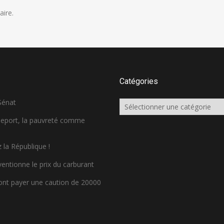
ire.
Catégories
 Sénat
Catégories
sseport, la pauvreté comme
 la République !
ventionne le prix du carburant
ront payer une caution de 20000