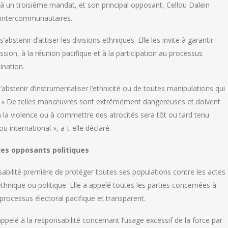
 à un troisième mandat, et son principal opposant, Cellou Dalein
s intercommunautaires.
bstenir d’attiser les divisions ethniques. Elle les invite à garantir
ession, à la réunion pacifique et à la participation au processus
ination.
bstenir d’instrumentaliser l’ethnicité ou de toutes manipulations qui
ues. « De telles manœuvres sont extrêmement dangereuses et doivent
 à la violence ou à commettre des atrocités sera tôt ou tard tenu
 international », a-t-elle déclaré.
 les opposants politiques
abilité première de protéger toutes ses populations contre les actes
nique ou politique. Elle a appelé toutes les parties concernées à
processus électoral pacifique et transparent.
appelé à la responsabilité concernant l’usage excessif de la force par