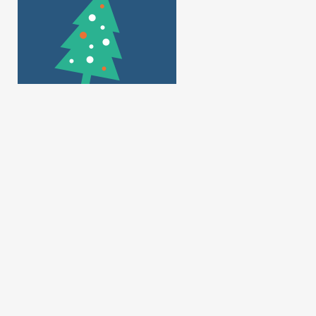
Cameroun: l’absence
Visa américain 
prolongée de Paul Biya
caution : la rich
continue de susciter
comme passeport