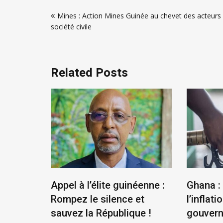
Navigation
Mines : Action Mines Guinée au chevet des acteurs 
de
société civile
l’article
Related Posts
us
Appel à l’élite guinéenne :
Ghana :
se
Rompez le silence et
l’inflatio
la
sauvez la République !
gouver