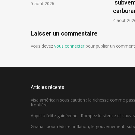
ontière
subvent
5 août 2026
carbura
4 août 202
Laisser un commentaire
Vous devez
vous connecter
pour publier un commenta
Articles récents
Visa américain sous caution : la richesse comme pa
frontière
Appel à l’élite guinéenne : Rompez le silence et sauvez
Ghana : pour réduire l’inflation, le gouvernement sub