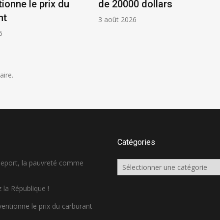
ionne le prix du
de 20000 dollars
nt
3 août 2026
6
ire.
Catégories
sseport, la pauvreté comme
Catégories
 la République !
ventionne le prix du carburant