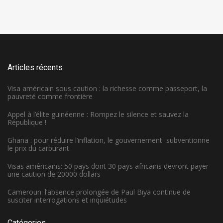
Articles récents
Visa américain sous caution : la richesse comme passeport, la
pauvreté comme frontière
Appel à l’élite guinéenne : Rompez le silence et sauvez la
République !
Ghana : pour réduire l’inflation, le gouvernement subventionne
le prix du carburant
Visas américains: 50 pays dont 30 pays africains devront payer
une caution de 20000 dollars
Cameroun: l’absence prolongée de Paul Biya continue de
susciter interrogations et inquiétudes
Catégories