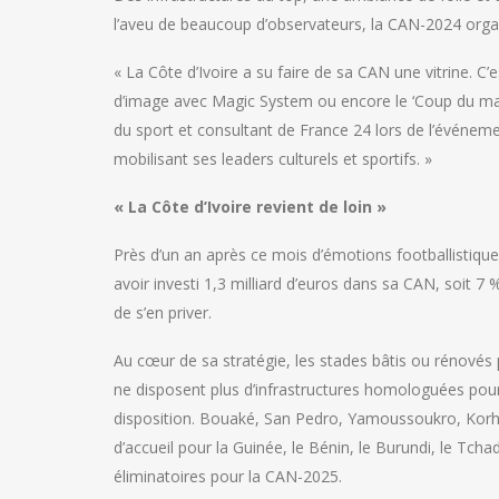
l’aveu de beaucoup d’observateurs, la CAN-2024 organis
« La Côte d’Ivoire a su faire de sa CAN une vitrine. C
d’image avec Magic System ou encore le ‘Coup du mar
du sport et consultant de France 24 lors de l’événeme
mobilisant ses leaders culturels et sportifs. »
« La Côte d’Ivoire revient de loin »
Près d’un an après ce mois d’émotions footballistique
avoir investi 1,3 milliard d’euros dans sa CAN, soit 7
de s’en priver.
Au cœur de sa stratégie, les stades bâtis ou rénovés p
ne disposent plus d’infrastructures homologuées pour 
disposition. Bouaké, San Pedro, Yamoussoukro, Korho
d’accueil pour la Guinée, le Bénin, le Burundi, le Tch
éliminatoires pour la CAN-2025.