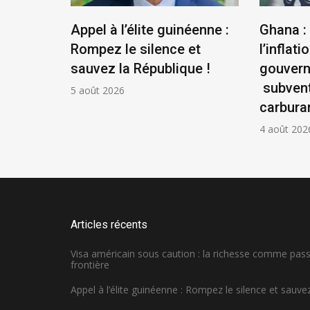
us
Appel à l’élite guinéenne :
Ghana :
se
Rompez le silence et
l’inflatio
la
sauvez la République !
gouver
ontière
subvent
5 août 2026
carbura
4 août 202
Articles récents
Visa américain sous caution : la richesse comme pa
frontière
Appel à l’élite guinéenne : Rompez le silence et sauvez