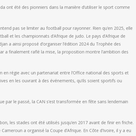
nda ont été des pionniers dans la manière d’utiliser le sport comme
n’entend pas se limiter au football pour rayonner. Rien qu’en 2025, elle
ball et les championnats d’Afrique de judo. Le pays d’Afrique de
idjan a ainsi proposé d’organiser l’édition 2024 du Trophée des
r a finalement raflé la mise, la proposition montre l’ambition des
 en régie avec un partenariat entre l’Office national des sports et
ives en les ouvrant à des événements, qu’ils soient sportifs ou
que par le passé, la CAN s’est transformée en fête sans lendemain
bon, les stades ont été utilisés jusqu’en 2017 avant de finir en friche.
Cameroun a organisé la Coupe d’Afrique. En Côte d’Ivoire, il y a eu