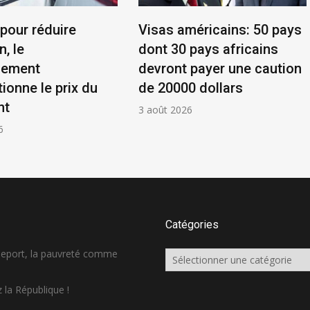
 pour réduire
Visas américains: 50 pays
n, le
dont 30 pays africains
nement
devront payer une caution
ionne le prix du
de 20000 dollars
nt
3 août 2026
6
Catégories
sseport, la pauvreté comme
Catégories
 la République !