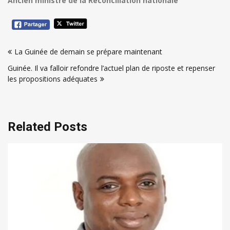
Ancien ministre de la Réconciliation nationale
Navigation
La Guinée de demain se prépare maintenant
de
Guinée. Il va falloir refondre l’actuel plan de riposte et repenser
l’article
les propositions adéquates
Related Posts