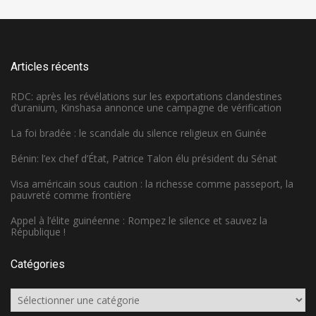
Articles récents
RDC: après les révélations sur les exportations clandestines
d’uranium, Kinshasa annonce une campagne de vérification
La foi bradée : le scandale du silence religieux en Guinée
Bénin: l’ex chef d’État, Patrice Talon élu président du Sénat
Visa américain sous caution : la richesse comme passeport, la
pauvreté comme frontière
Appel à l’élite guinéenne : Rompez le silence et sauvez la
République !
Catégories
Catégories