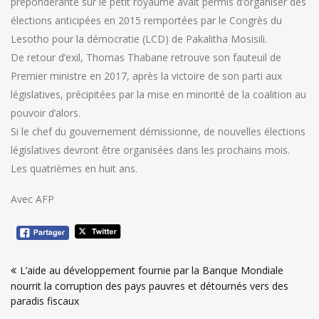
prépondérante sur le petit royaume avait permis d’organiser des
élections anticipées en 2015 remportées par le Congrès du
Lesotho pour la démocratie (LCD) de Pakalitha Mosisili.
De retour d’exil, Thomas Thabane retrouve son fauteuil de
Premier ministre en 2017, après la victoire de son parti aux
législatives, précipitées par la mise en minorité de la coalition au
pouvoir d’alors.
Si le chef du gouvernement démissionne, de nouvelles élections
législatives devront être organisées dans les prochains mois.
Les quatrièmes en huit ans.
Avec AFP
Navigation
L’aide au développement fournie par la Banque Mondiale
de
nourrit la corruption des pays pauvres et détournés vers des
l’article
paradis fiscaux