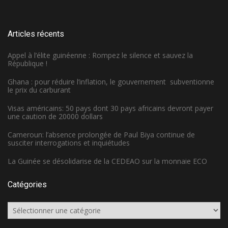
Articles récents
Appel à l’élite guinéenne : Rompez le silence et sauvez la
République !
Ghana : pour réduire l’inflation, le gouvernement subventionne
le prix du carburant
Visas américains: 50 pays dont 30 pays africains devront payer
une caution de 20000 dollars
Cameroun: l’absence prolongée de Paul Biya continue de
susciter interrogations et inquiétudes
La Guinée se désolidarise de la CEDEAO sur la monnaie ECO
Catégories
Catégories