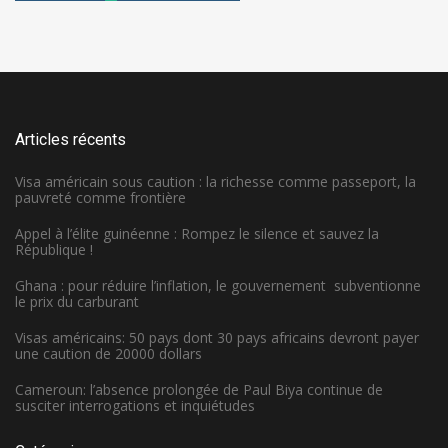
Articles récents
Visa américain sous caution : la richesse comme passeport, la
pauvreté comme frontière
Appel à l’élite guinéenne : Rompez le silence et sauvez la
République !
Ghana : pour réduire l’inflation, le gouvernement subventionne
le prix du carburant
Visas américains: 50 pays dont 30 pays africains devront payer
une caution de 20000 dollars
Cameroun: l’absence prolongée de Paul Biya continue de
susciter interrogations et inquiétudes