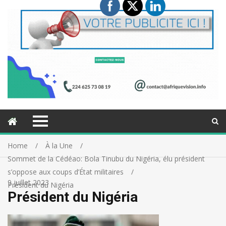
Home
À la Une
Sommet de la Cédéao: Bola Tinubu du Nigéria, élu président
s’oppose aux coups d’État militaires
9 juillet 2023
Président du Nigéria
Président du Nigéria