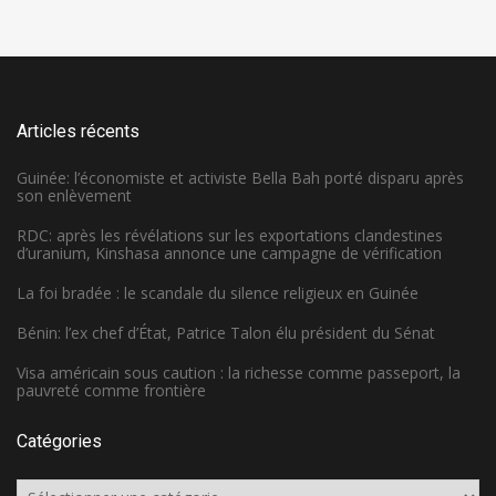
Articles récents
Guinée: l’économiste et activiste Bella Bah porté disparu après
son enlèvement
RDC: après les révélations sur les exportations clandestines
d’uranium, Kinshasa annonce une campagne de vérification
La foi bradée : le scandale du silence religieux en Guinée
Bénin: l’ex chef d’État, Patrice Talon élu président du Sénat
Visa américain sous caution : la richesse comme passeport, la
pauvreté comme frontière
Catégories
Catégories