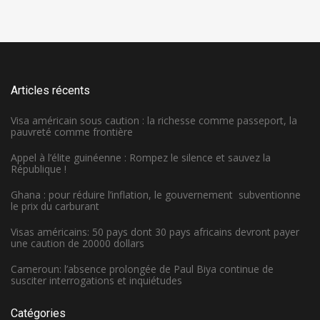
Articles récents
Visa américain sous caution : la richesse comme passeport, la
pauvreté comme frontière
Appel à l’élite guinéenne : Rompez le silence et sauvez la
République !
Ghana : pour réduire l’inflation, le gouvernement subventionne
le prix du carburant
Visas américains: 50 pays dont 30 pays africains devront payer
une caution de 20000 dollars
Cameroun: l’absence prolongée de Paul Biya continue de
susciter interrogations et inquiétudes
Catégories