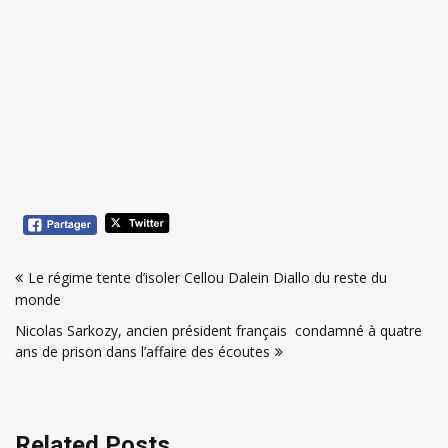
Navigation
Le régime tente d’isoler Cellou Dalein Diallo du reste du
de
monde
l’article
Nicolas Sarkozy, ancien président français condamné à quatre
ans de prison dans l’affaire des écoutes
Related Posts