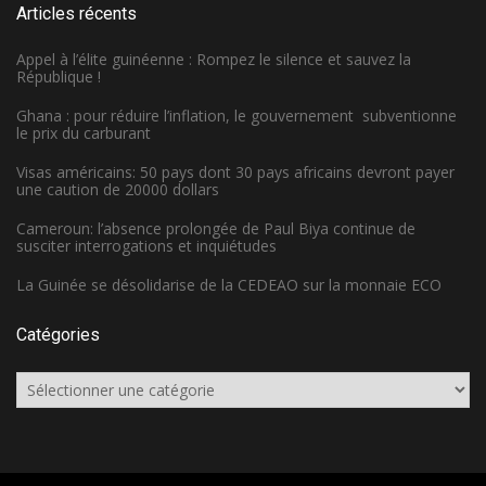
Articles récents
Appel à l’élite guinéenne : Rompez le silence et sauvez la
République !
Ghana : pour réduire l’inflation, le gouvernement subventionne
le prix du carburant
Visas américains: 50 pays dont 30 pays africains devront payer
une caution de 20000 dollars
Cameroun: l’absence prolongée de Paul Biya continue de
susciter interrogations et inquiétudes
La Guinée se désolidarise de la CEDEAO sur la monnaie ECO
Catégories
Catégories