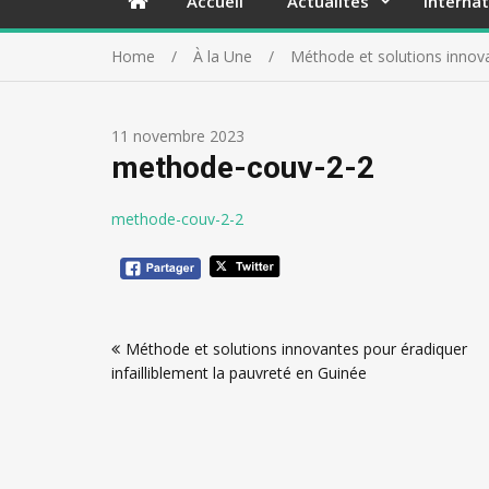
Accueil
Actualités
Internat
Home
À la Une
Méthode et solutions innova
11 novembre 2023
methode-couv-2-2
methode-couv-2-2
Navigation
Méthode et solutions innovantes pour éradiquer
de
infailliblement la pauvreté en Guinée
l’article