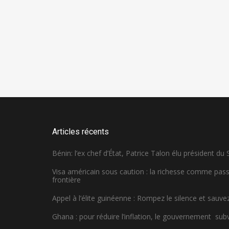
Articles récents
Bénin: l’ex chef d’État, Patrice Talon élu président du
Visa américain sous caution : la richesse comme pa
frontière
Appel à l’élite guinéenne : Rompez le silence et sauvez
Ghana : pour réduire l’inflation, le gouvernement sub