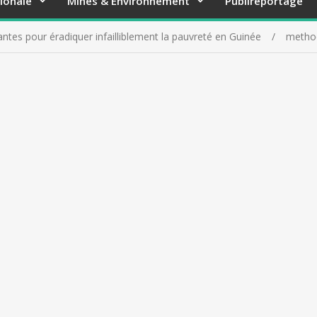
ionale
Mines & Environnement
Publireportage
ntes pour éradiquer infailliblement la pauvreté en Guinée
metho