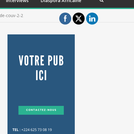
Interviews
Diaspora Africaine
de-couv-2-2