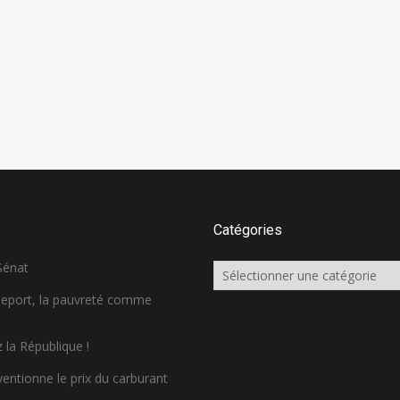
Catégories
 Sénat
Catégories
sseport, la pauvreté comme
 la République !
ventionne le prix du carburant