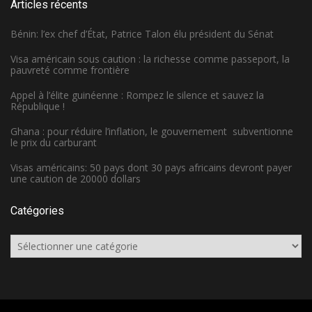
Articles récents
Bénin: l’ex chef d’État, Patrice Talon élu président du Sénat
Visa américain sous caution : la richesse comme passeport, la
pauvreté comme frontière
Appel à l’élite guinéenne : Rompez le silence et sauvez la
République !
Ghana : pour réduire l’inflation, le gouvernement subventionne
le prix du carburant
Visas américains: 50 pays dont 30 pays africains devront payer
une caution de 20000 dollars
Catégories
Catégories