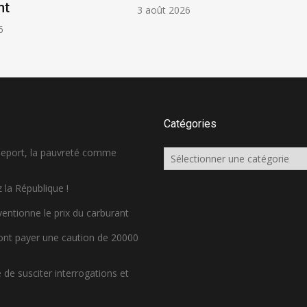
nt
3 août 2026
6
Catégories
sseport, la pauvreté comme
Catégories
 la République !
ventionne le prix du carburant
ront payer une caution de 20000
de susciter interrogations et