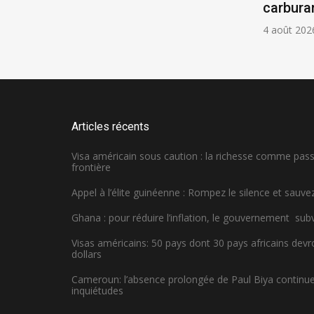
carbura
4 août 202
Articles récents
Visa américain sous caution : la richesse comme pa
frontière
Appel à l’élite guinéenne : Rompez le silence et sauvez
Ghana : pour réduire l’inflation, le gouvernement sub
Visas américains: 50 pays dont 30 pays africains dev
dollars
Cameroun: l’absence prolongée de Paul Biya continue 
inquiétudes