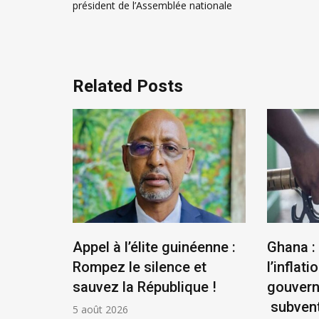
président de l’Assemblée nationale
l’article
Related Posts
us
Appel à l’élite guinéenne :
Ghana :
se
Rompez le silence et
l’inflatio
la
sauvez la République !
gouver
ontière
subvent
5 août 2026