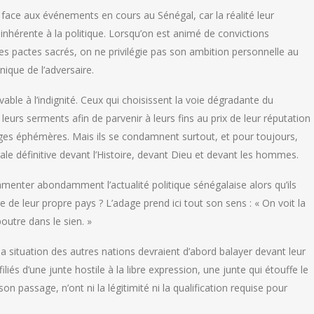
e face aux événements en cours au Sénégal, car la réalité leur
inhérente à la politique. Lorsqu’on est animé de convictions
es pactes sacrés, on ne privilégie pas son ambition personnelle au
nique de l’adversaire.
able à l’indignité. Ceux qui choisissent la voie dégradante du
eurs serments afin de parvenir à leurs fins au prix de leur réputation
ilèges éphémères. Mais ils se condamnent surtout, et pour toujours,
ale définitive devant l’Histoire, devant Dieu et devant les hommes.
enter abondamment l’actualité politique sénégalaise alors qu’ils
de leur propre pays ? L’adage prend ici tout son sens : « On voit la
poutre dans le sien. »
r la situation des autres nations devraient d’abord balayer devant leur
liés d’une junte hostile à la libre expression, une junte qui étouffe le
on passage, n’ont ni la légitimité ni la qualification requise pour