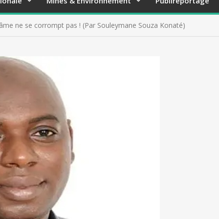
ionale
Mines & Environnement
Publireportage
 l’âme ne se corrompt pas ! (Par Souleymane Souza Konaté)