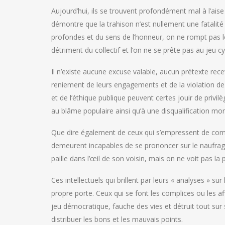
Aujourd’hui, ils se trouvent profondément mal à l’ais
démontre que la trahison n’est nullement une fatalité 
profondes et du sens de l’honneur, on ne rompt pas l
détriment du collectif et l’on ne se prête pas au jeu cy
Il n’existe aucune excuse valable, aucun prétexte recev
reniement de leurs engagements et de la violation de l
et de l’éthique publique peuvent certes jouir de priv
au blâme populaire ainsi qu’à une disqualification mor
Que dire également de ceux qui s’empressent de comm
demeurent incapables de se prononcer sur le naufrage 
paille dans l’œil de son voisin, mais on ne voit pas la 
Ces intellectuels qui brillent par leurs « analyses » su
propre porte. Ceux qui se font les complices ou les affi
jeu démocratique, fauche des vies et détruit tout sur s
distribuer les bons et les mauvais points.