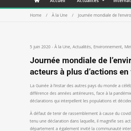
Accueil
Actualités
Internat
Home
À la Une
Journée mondiale de l’enviro
5 juin 2020
-
À la Une
,
Actualités
,
Environnement
,
Min
Journée mondiale de l’envi
acteurs à plus d’actions en 
La Guinée à l’instar des autres pays du monde a céléb
différence des années antérieures, face à la pandémi
déclarations qui interpellent les populations et décid
À défaut de tenir de rassemblement à cause du covid-
tenu une déclaration dans laquelle, il magnifie ses ac
département a également invité la communauté interna