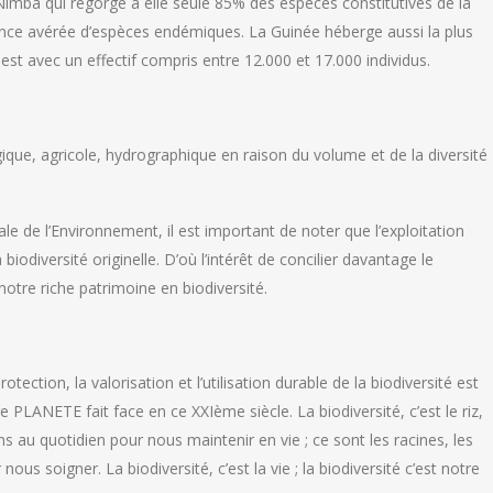
imba qui regorge à elle seule 85% des espèces constitutives de la
ésence avérée d’espèces endémiques. La Guinée héberge aussi la plus
st avec un effectif compris entre 12.000 et 17.000 individus.
ue, agricole, hydrographique en raison du volume et de la diversité
e de l’Environnement, il est important de noter que l’exploitation
iodiversité originelle. D’où l’intérêt de concilier davantage le
tre riche patrimoine en biodiversité.
ection, la valorisation et l’utilisation durable de la biodiversité est
PLANETE fait face en ce XXIème siècle. La biodiversité, c’est le riz,
au quotidien pour nous maintenir en vie ; ce sont les racines, les
 nous soigner. La biodiversité, c’est la vie ; la biodiversité c’est notre