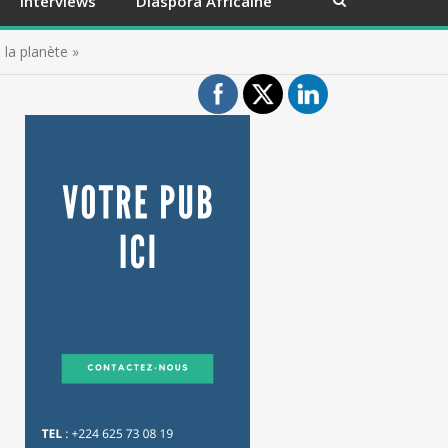
Interviews
Diaspora Africaine
 la planète »