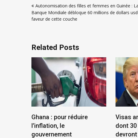
Autonomisation des filles et femmes en Guinée : L
de
Banque Mondiale débloque 60 millions de dollars usd
l’article
faveur de cette couche
Related Posts
éenne :
Ghana : pour réduire
Visas a
et
l’inflation, le
dont 30
ue !
gouvernement
devront