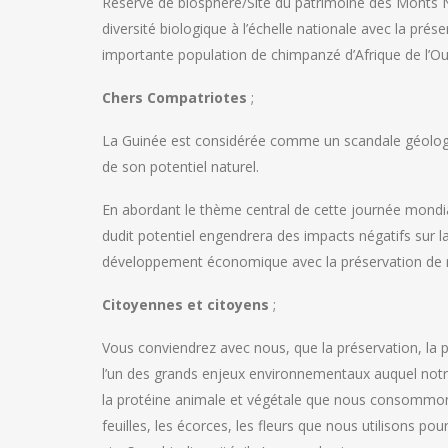
Réserve de biosphère/Site du patrimoine des Monts N
diversité biologique à l’échelle nationale avec la pr
importante population de chimpanzé d’Afrique de l’Oue
Chers Compatriotes
;
La Guinée est considérée comme un scandale géologiq
de son potentiel naturel.
En abordant le thème central de cette journée mondial
dudit potentiel engendrera des impacts négatifs sur la b
développement économique avec la préservation de no
Citoyennes et citoyens
;
Vous conviendrez avec nous, que la préservation, la prot
l’un des grands enjeux environnementaux auquel notre 
la protéine animale et végétale que nous consommons 
feuilles, les écorces, les fleurs que nous utilisons pour