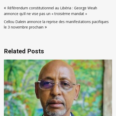
Navigation
Référendum constitutionnel au Libéria : George Weah
de
annonce qu’il ne vise pas un « troisième mandat »
l’article
Cellou Dalein annonce la reprise des manifestations pacifiques
le 3 novembre prochain
Related Posts