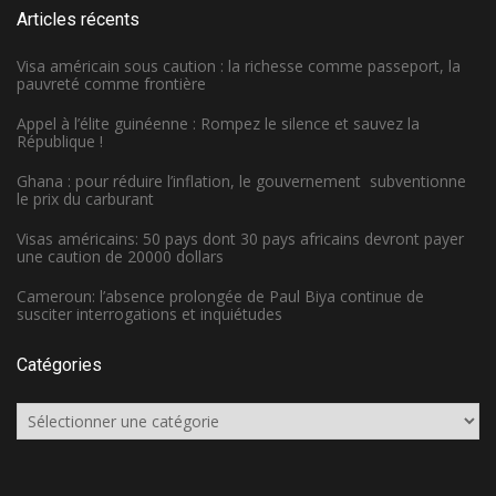
Articles récents
Visa américain sous caution : la richesse comme passeport, la
pauvreté comme frontière
Appel à l’élite guinéenne : Rompez le silence et sauvez la
République !
Ghana : pour réduire l’inflation, le gouvernement subventionne
le prix du carburant
Visas américains: 50 pays dont 30 pays africains devront payer
une caution de 20000 dollars
Cameroun: l’absence prolongée de Paul Biya continue de
susciter interrogations et inquiétudes
Catégories
Catégories