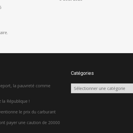
6
ire.
Catégories
sseport, la pauvreté comme
Catégories
 la République !
ventionne le prix du carburant
ront payer une caution de 20000