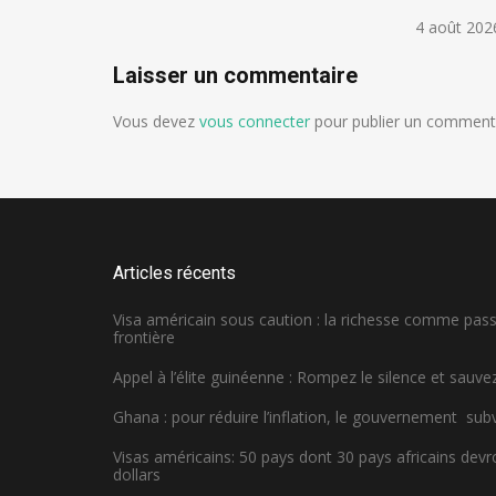
4 août 202
Laisser un commentaire
Vous devez
vous connecter
pour publier un commenta
Articles récents
Visa américain sous caution : la richesse comme pa
frontière
Appel à l’élite guinéenne : Rompez le silence et sauvez
Ghana : pour réduire l’inflation, le gouvernement sub
Visas américains: 50 pays dont 30 pays africains dev
dollars