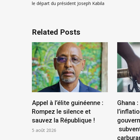
de
le départ du président Joseph Kabila
l’article
Related Posts
us
Appel à l’élite guinéenne :
Ghana :
se
Rompez le silence et
l’inflatio
la
sauvez la République !
gouver
ontière
subvent
5 août 2026
carbura