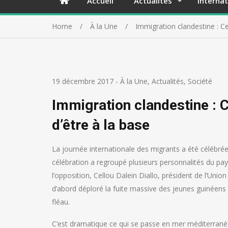
Accueil
Actualités
Internat
Home
À la Une
Immigration clandestine : Ce
19 décembre 2017
-
À la Une
,
Actualités
,
Société
Immigration clandestine : C
d’être à la base
La journée internationale des migrants a été célébr
célébration a regroupé plusieurs personnalités du pay
l’opposition, Cellou Dalein Diallo, président de l’Uni
d’abord déploré la fuite massive des jeunes guinéens 
fléau.
C’est dramatique ce qui se passe en mer méditerranée,