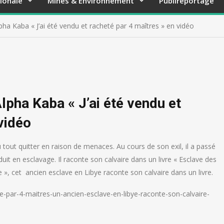
ionale
Mines & Environnement
Publireportage
pha Kaba « J’ai été vendu et racheté par 4 maîtres » en vidéo
lpha Kaba « J’ai été vendu et
vidéo
û tout quitter en raison de menaces. Au cours de son exil, il a passé
uit en esclavage. Il raconte son calvaire dans un livre « Esclave des
re », cet ancien esclave en Libye raconte son calvaire dans un livre.
te-par-4-maitres-un-ancien-esclave-en-libye-raconte-son-calvaire-