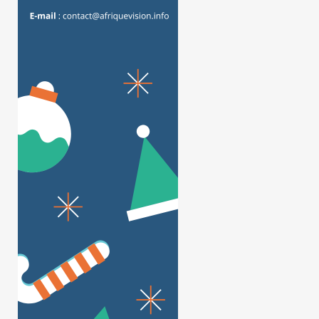
Cameroun: l’absence
Visa américain 
prolongée de Paul Biya
caution : la rich