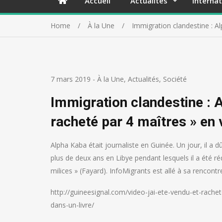
Accueil
Actualités
Internat
Home
À la Une
Immigration clandestine : Al
7 mars 2019
-
À la Une
,
Actualités
,
Société
Immigration clandestine : A
racheté par 4 maîtres » en 
Alpha Kaba était journaliste en Guinée. Un jour, il a d
plus de deux ans en Libye pendant lesquels il a été réd
milices » (Fayard). InfoMigrants est allé à sa rencont
http://guineesignal.com/video-jai-ete-vendu-et-rache
dans-un-livre/