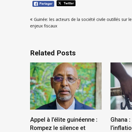
Navigation
Guinée: les acteurs de la société civile outillés sur l
de
enjeux fiscaux
l’article
Related Posts
us
Appel à l’élite guinéenne :
Ghana :
se
Rompez le silence et
l’inflatio