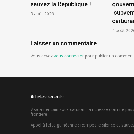
la
sauvez la République !
gouver
ontière
subvent
5 août 2026
carbura
4 août 202
Laisser un commentaire
Vous devez
vous connecter
pour publier un commenta
Articles récents
Visa américain sous caution : la richesse comme pa
frontière
Appel à l’élite guinéenne : Rompez le silence et sauvez