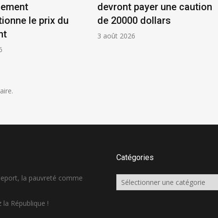
nement
devront payer une caution
ionne le prix du
de 20000 dollars
nt
3 août 2026
6
ire.
Catégories
sseport, la pauvreté comme
Catégories
 la République !