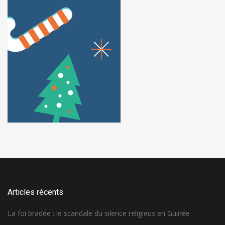
Articles récents
La foi bradée : le scandale du silence religieux en Guinée