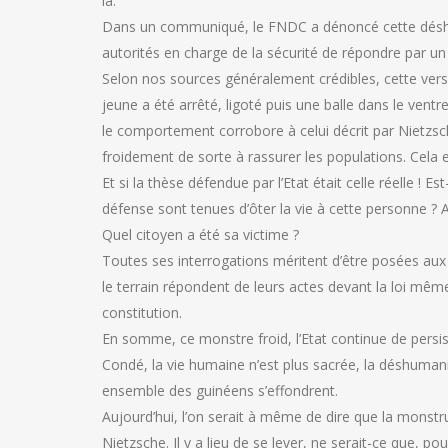
là.
Dans un communiqué, le FNDC a dénoncé cette déshum
autorités en charge de la sécurité de répondre par u
Selon nos sources généralement crédibles, cette versio
jeune a été arrêté, ligoté puis une balle dans le ventre
le comportement corrobore à celui décrit par Nietzsch
froidement de sorte à rassurer les populations. Cela 
Et si la thèse défendue par l’Etat était celle réelle ! 
défense sont tenues d’ôter la vie à cette personne ? A 
Quel citoyen a été sa victime ?
Toutes ses interrogations méritent d’être posées aux 
le terrain répondent de leurs actes devant la loi même 
constitution.
En somme, ce monstre froid, l’Etat continue de persis
Condé, la vie humaine n’est plus sacrée, la déshumani
ensemble des guinéens s’effondrent.
Aujourd’hui, l’on serait à même de dire que la monstr
Nietzsche. Il y a lieu de se lever, ne serait-ce que, p