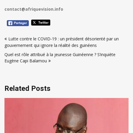
contact@afriquevision.info
Navigation
Lutte contre le COVID-19 : un président désorienté par un
de
gouvernement qui ignore la réalité des guinéens
l’article
Quel est rôle attribué à la jeunesse Guinéenne ? S’inquiète
Eugène Capi Balamou
Related Posts