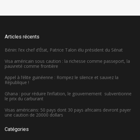
Articles récents
Bénin: l’ex chef d’État, Patrice Talon élu président du Sénat
Visa américain sous caution : la richesse comme passeport, la
pauvreté comme frontière
Appel à l’élite guinéenne : Rompez le silence et sauvez la
République !
Ghana : pour réduire l’inflation, le gouvernement subventionne
le prix du carburant
Visas américains: 50 pays dont 30 pays africains devront payer
une caution de 20000 dollars
Catégories