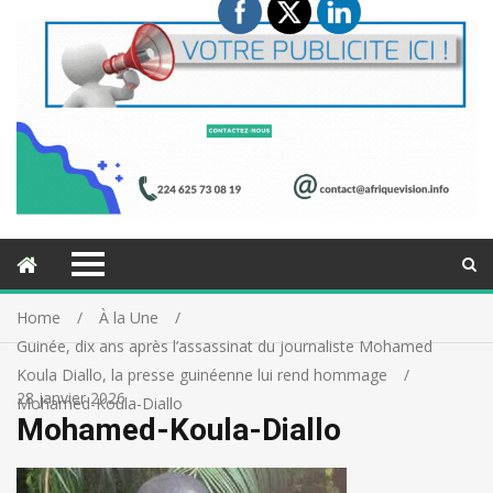
Home
À la Une
Guinée, dix ans après l’assassinat du journaliste Mohamed
Koula Diallo, la presse guinéenne lui rend hommage
28 janvier 2026
Mohamed-Koula-Diallo
Mohamed-Koula-Diallo