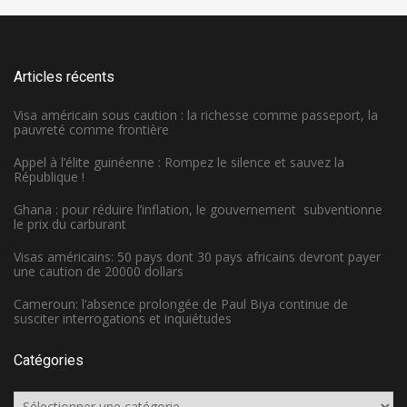
Articles récents
Visa américain sous caution : la richesse comme passeport, la
pauvreté comme frontière
Appel à l’élite guinéenne : Rompez le silence et sauvez la
République !
Ghana : pour réduire l’inflation, le gouvernement subventionne
le prix du carburant
Visas américains: 50 pays dont 30 pays africains devront payer
une caution de 20000 dollars
Cameroun: l’absence prolongée de Paul Biya continue de
susciter interrogations et inquiétudes
Catégories
Catégories