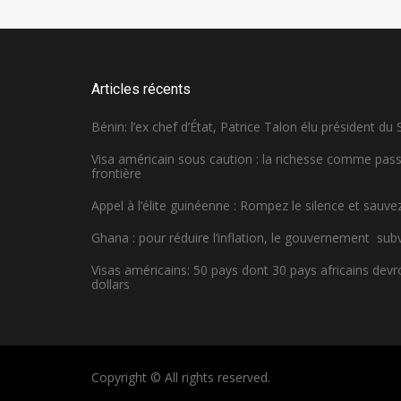
Articles récents
Bénin: l’ex chef d’État, Patrice Talon élu président du
Visa américain sous caution : la richesse comme pa
frontière
Appel à l’élite guinéenne : Rompez le silence et sauvez
Ghana : pour réduire l’inflation, le gouvernement sub
Visas américains: 50 pays dont 30 pays africains dev
dollars
Copyright © All rights reserved.