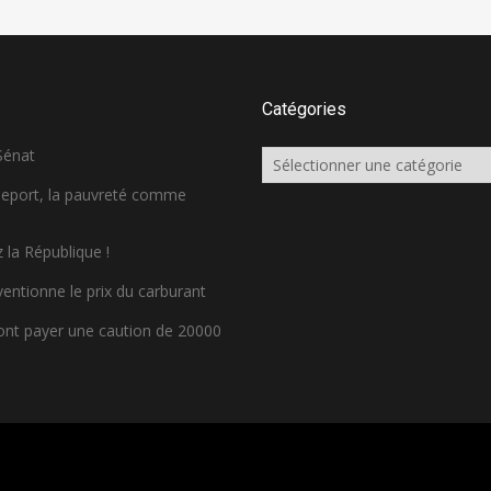
Catégories
 Sénat
Catégories
sseport, la pauvreté comme
 la République !
ventionne le prix du carburant
ront payer une caution de 20000