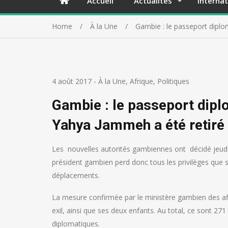
Accueil
Actualités
Internat
Home
À la Une
Gambie : le passeport diplo
4 août 2017
-
À la Une
,
Afrique
,
Politiques
Gambie : le passeport dipl
Yahya Jammeh a été retiré
Les nouvelles autorités gambiennes ont décidé jeudi
président gambien perd donc tous les privilèges que 
déplacements.
La mesure confirmée par le ministère gambien des aff
exil, ainsi que ses deux enfants. Au total, ce sont 
diplomatiques.