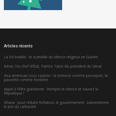
Articles récents
La foi bradée : le scandale du silence religieux en Guinée
Bénin: l’ex chef d’État, Patrice Talon élu président du Sénat
Visa américain sous caution : la richesse comme passeport, la
pauvreté comme frontière
Appel à l’élite guinéenne : Rompez le silence et sauvez la
République !
Ghana : pour réduire l’inflation, le gouvernement subventionne
le prix du carburant