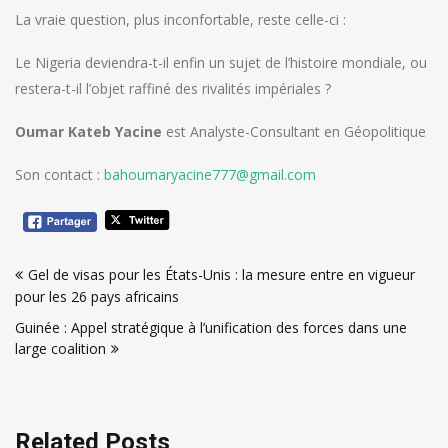
La vraie question, plus inconfortable, reste celle-ci :
Le Nigeria deviendra-t-il enfin un sujet de l’histoire mondiale, ou
restera-t-il l’objet raffiné des rivalités impériales ?
Oumar Kateb Yacine
est Analyste-Consultant en Géopolitique
Son contact :
bahoumaryacine777@gmail.com
Navigation
Gel de visas pour les États-Unis : la mesure entre en vigueur
de
pour les 26 pays africains
l’article
Guinée : Appel stratégique à l’unification des forces dans une
large coalition
Related Posts