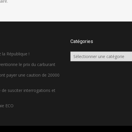
ire.
Catégories
 la République !
Catégories
ventionne le prix du carburant
ront payer une caution de 20000
de susciter interrogations et
aie ECO