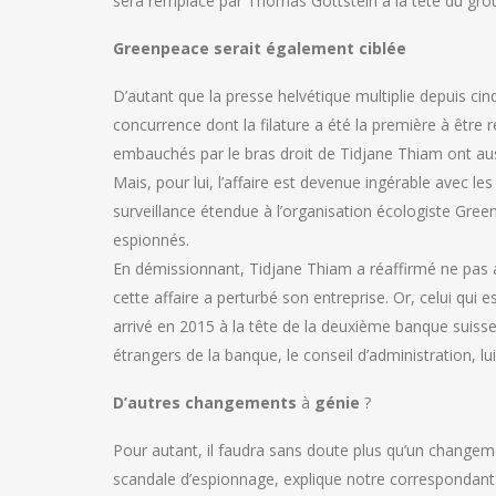
sera remplacé par Thomas Gottstein à la tête du gro
Greenpeace serait également ciblée
D’autant que la presse helvétique multiplie depuis cin
concurrence dont la filature a été la première à être r
embauchés par le bras droit de Tidjane Thiam ont aus
Mais, pour lui, l’affaire est devenue ingérable avec l
surveillance étendue à l’organisation écologiste Gre
espionnés.
En démissionnant, Tidjane Thiam a réaffirmé ne pas avo
cette affaire a perturbé son entreprise. Or, celui qu
arrivé en 2015 à la tête de la deuxième banque suisse 
étrangers de la banque, le conseil d’administration, lui
D’autres changements
à
génie
?
Pour autant, il faudra sans doute plus qu’un changeme
scandale d’espionnage, explique notre correspondant