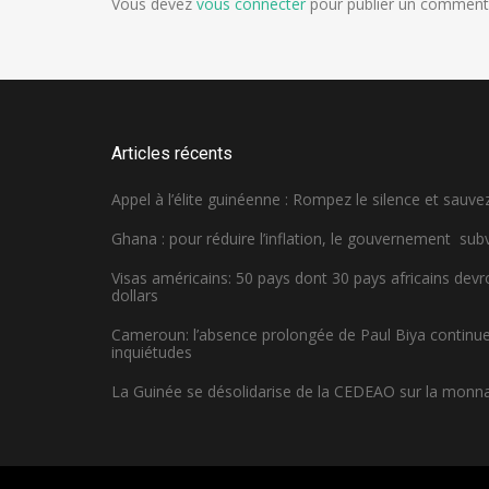
Vous devez
vous connecter
pour publier un commenta
Articles récents
Appel à l’élite guinéenne : Rompez le silence et sauvez
Ghana : pour réduire l’inflation, le gouvernement sub
Visas américains: 50 pays dont 30 pays africains dev
dollars
Cameroun: l’absence prolongée de Paul Biya continue 
inquiétudes
La Guinée se désolidarise de la CEDEAO sur la monn