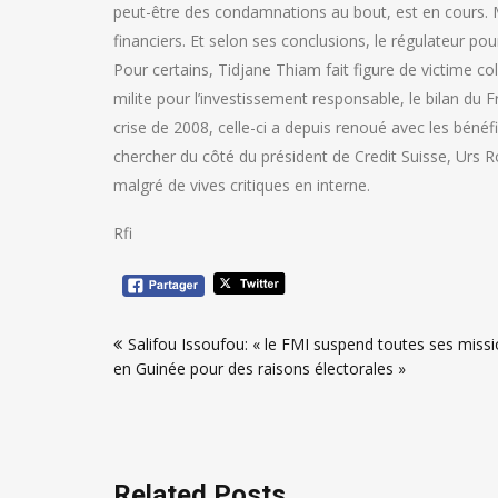
peut-être des condamnations au bout, est en cours. 
financiers. Et selon ses conclusions, le régulateur po
Pour certains, Tidjane Thiam fait figure de victime co
milite pour l’investissement responsable, le bilan du 
crise de 2008, celle-ci a depuis renoué avec les bénéfic
chercher du côté du président de Credit Suisse, Urs R
malgré de vives critiques en interne.
Rfi
Navigation
Salifou Issoufou: « le FMI suspend toutes ses miss
de
en Guinée pour des raisons électorales »
l’article
Related Posts