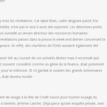
upe.
q mois les révélations. Car Iqbal Khan, cadre dirigeant passé à la
évélée, n’est pas le seul à avoir été espionné. Les détectives privés
si surveillé un ancien directeur des ressources humaines.
es révélations parues dans la presse le week-end dernier concernant la
enpeace. En effet, des membres de l’ONG auraient également été
ir été au courant de ces activités illicites mais il reconnaît que
i est souvent considéré comme un génie de la finance, était justement
pour la redresser. Et s’il gardait le soutien des grands actionnaires
, était devenu hostile.
nt de visage à la tête de Credit Suisse pour tourner la page du
 à Genève, Jérémie Lanche. Déjà parce qu’une enquête pénale, avec