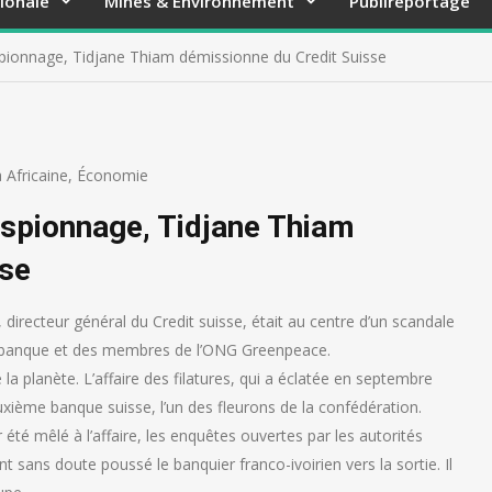
ionale
Mines & Environnement
Publireportage
’espionnage, Tidjane Thiam démissionne du Credit Suisse
 Africaine
,
Économie
’espionnage, Tidjane Thiam
sse
 directeur général du Credit suisse, était au centre d’un scandale
la banque et des membres de l’ONG Greenpeace.
e la planète. L’affaire des filatures, qui a éclatée en septembre
xième banque suisse, l’un des fleurons de la confédération.
été mêlé à l’affaire, les enquêtes ouvertes par les autorités
t sans doute poussé le banquier franco-ivoirien vers la sortie. Il