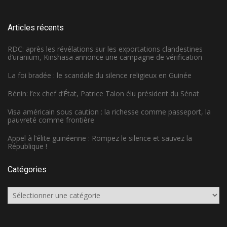
Articles récents
RDC: après les révélations sur les exportations clandestines
d’uranium, Kinshasa annonce une campagne de vérification
La foi bradée : le scandale du silence religieux en Guinée
Bénin: l’ex chef d’État, Patrice Talon élu président du Sénat
Visa américain sous caution : la richesse comme passeport, la
pauvreté comme frontière
Appel à l’élite guinéenne : Rompez le silence et sauvez la
République !
Catégories
Catégories