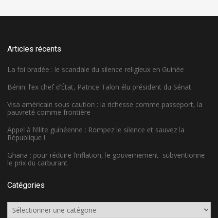
Articles récents
La foi bradée : le scandale du silence religieux en Guinée
Bénin: l’ex chef d’État, Patrice Talon élu président du Sénat
Visa américain sous caution : la richesse comme passeport, la
pauvreté comme frontière
Appel à l’élite guinéenne : Rompez le silence et sauvez la
République !
Ghana : pour réduire l’inflation, le gouvernement subventionne
le prix du carburant
Catégories
Catégories