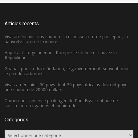
Articles récents
Visa américain sous caution : la richesse comme passeport, la
pauvreté comme frontière
Appel à l’élite guinéenne : Rompez le silence et sauvez la
République !
Ghana : pour réduire l’inflation, le gouvernement subventionne
le prix du carburant
Visas américains: 50 pays dont 30 pays africains devront payer
une caution de 20000 dollars
Cameroun: l’absence prolongée de Paul Biya continue de
susciter interrogations et inquiétudes
Catégories
Catégories