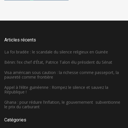
Articles récents
La foi bradée : le scandale du silence religieux en Guinée
Bénin: l’ex chef d’État, Patrice Talon élu président du Sénat
Visa américain sous caution : la richesse comme passeport, la
pauvreté comme frontière
Appel à l’élite guinéenne : Rompez le silence et sauvez la
République !
Ghana : pour réduire l’inflation, le gouvernement subventionne
le prix du carburant
Catégories