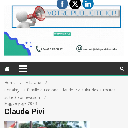
Home
À la Une
Conakry : la famille du colonel Claude Pivi subit des atrocités
suite à son évasion
8 novembre 2023
Claude Pivi
Claude Pivi